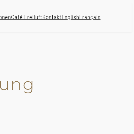
onen
Café Freiluft
Kontakt
English
Français
rung