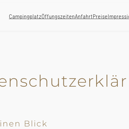
Campingplatz
Öffungszeiten
Anfahrt
Preise
Impressi
enschutz­erklä
inen Blick